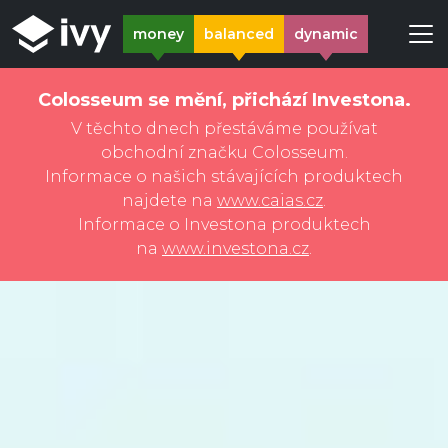
money
balanced
dynamic
Colosseum se mění, přichází Investona.
V těchto dnech přestáváme používat
obchodní značku Colosseum.
Informace o našich stávajících produktech
najdete na
www.caias.cz
.
Informace o Investona produktech
na
www.investona.cz
.